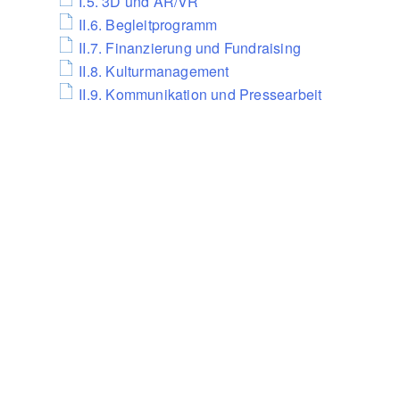
I.5. 3D und AR/VR
II.6. Begleitprogramm
II.7. Finanzierung und Fundraising
II.8. Kulturmanagement
II.9. Kommunikation und Pressearbeit