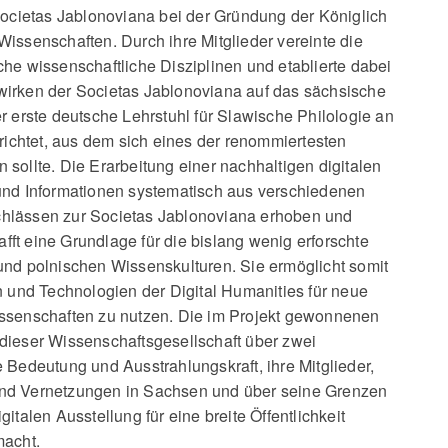
Societas Jablonoviana bei der Gründung der Königlich
issenschaften. Durch ihre Mitglieder vereinte die
he wissenschaftliche Disziplinen und etablierte dabei
irken der Societas Jablonoviana auf das sächsische
r erste deutsche Lehrstuhl für Slawische Philologie an
erichtet, aus dem sich eines der renommiertesten
ln sollte. Die Erarbeitung einer nachhaltigen digitalen
und Informationen systematisch aus verschiedenen
hlässen zur Societas Jablonoviana erhoben und
ft eine Grundlage für die bislang wenig erforschte
und polnischen Wissenskulturen. Sie ermöglicht somit
nd Technologien der Digital Humanities für neue
issenschaften zu nutzen. Die im Projekt gewonnenen
dieser Wissenschaftsgesellschaft über zwei
 Bedeutung und Ausstrahlungskraft, ihre Mitglieder,
nd Vernetzungen in Sachsen und über seine Grenzen
italen Ausstellung für eine breite Öffentlichkeit
macht.