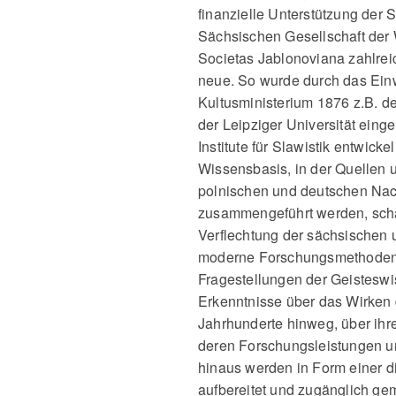
finanzielle Unterstützung der 
Sächsischen Gesellschaft der W
Societas Jablonoviana zahlreic
neue. So wurde durch das Einw
Kultusministerium 1876 z.B. de
der Leipziger Universität eing
Institute für Slawistik entwicke
Wissensbasis, in der Quellen 
polnischen und deutschen Nac
zusammengeführt werden, schaf
Verflechtung der sächsischen 
moderne Forschungsmethoden u
Fragestellungen der Geistesw
Erkenntnisse über das Wirken 
Jahrhunderte hinweg, über ihre
deren Forschungsleistungen u
hinaus werden in Form einer dig
aufbereitet und zugänglich ge