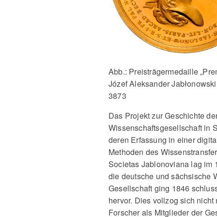
Abb.: Preisträgermedaille „Pre
Józef Aleksander Jabłonowski. 
3873
Das Projekt zur Geschichte de
Wissenschaftsgesellschaft in S
deren Erfassung in einer digit
Methoden des Wissenstransfers 
Societas Jablonoviana lag im 18
die deutsche und sächsische 
Gesellschaft ging 1846 schlu
hervor. Dies vollzog sich nich
Forscher als Mitglieder der Ge