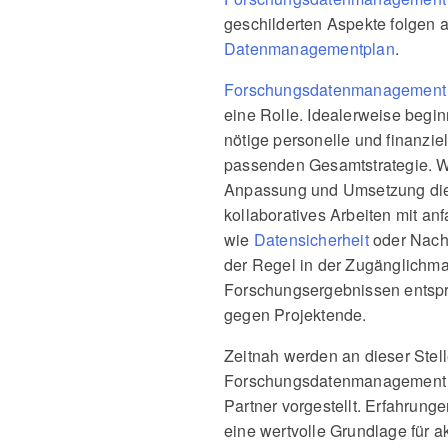
geschilderten Aspekte folgen ab
Datenmanagementplan
.
Forschungsdatenmanagement
eine Rolle. Idealerweise begi
nötige personelle und finanzie
passenden Gesamtstrategie. Wäh
Anpassung und Umsetzung dies
kollaboratives Arbeiten mit a
wie
Datensicherheit
oder Nachh
der Regel in der Zugänglich
Forschungsergebnissen entspr
gegen Projektende.
Zeitnah werden an dieser Stel
Forschungsdatenmanagement a
Partner vorgestellt. Erfahrun
eine wertvolle Grundlage für ak