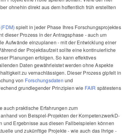
er ohnehin direkt aus dem hoffentlich früh erstellten
 (FDM)
spielt in jeder Phase Ihres Forschungsprojektes
nnt dieser Prozess in der Antragsphase - auch um
lle Aufwände einzuplanen - mit der Entwicklung einer
rend der Projektlaufzeit sollte eine kontinuierliche
er Planungen erfolgen. So kann effektives
nfallenden Daten gewährleistet werden ohne Aspekte
altigkeit zu vernachlässigen. Dieser Prozess gipfelt in
machung von
Forschungsdaten
und
echend grundlegender Prinzipien wie
FAIR
spätestens
le auch praktische Erfahrungen zum
nhand von Beispiel-Projekten der KompetenzwerkD-
gen und Ergebnisse aus diesen Fallbeispielen können
tuelle und zukünftige Projekte - wie auch das Ihrige -