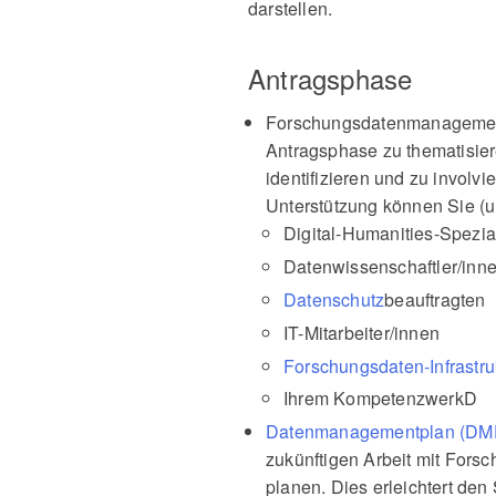
darstellen.
Antragsphase
Forschungsdatenmanagement:
Antragsphase zu thematisieren
identifizieren und zu involv
Unterstützung können Sie (u
Digital-Humanities-Spezial
Datenwissenschaftler/inn
Datenschutz
beauftragten
IT-Mitarbeiter/innen
Forschungsdaten-Infrastru
Ihrem KompetenzwerkD
Datenmanagementplan (DMP)
zukünftigen Arbeit mit Forsc
planen. Dies erleichtert den